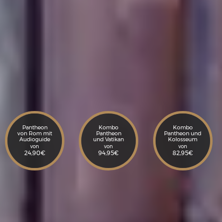
Pantheon
Kombo
Kombo
von Rom mit
Pantheon
Pantheon und
Audioguide
und Vatikan
Kolosseum
von
von
von
24,90
€
94,95
€
82,95
€