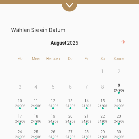
Wählen Sie ein Datum
August
2026
Nachf
Mo
Meer
Heiraten
Do
Fr
Sa
Sonne
1
2
9
3
4
5
6
7
8
10
11
12
13
14
15
16
17
18
19
20
21
22
23
24
25
26
27
28
29
30