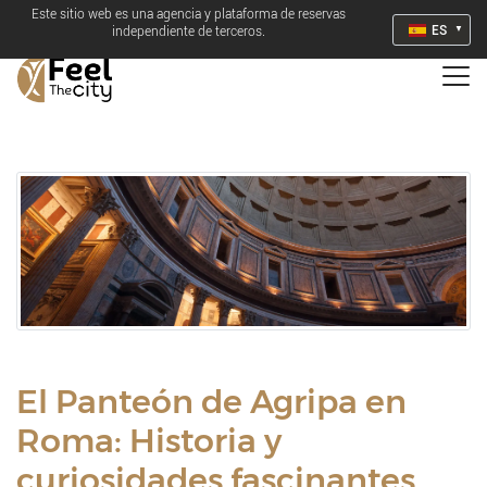
Este sitio web es una agencia y plataforma de reservas
ES
independiente de terceros.
El Panteón de Agripa en
Roma: Historia y
curiosidades fascinantes